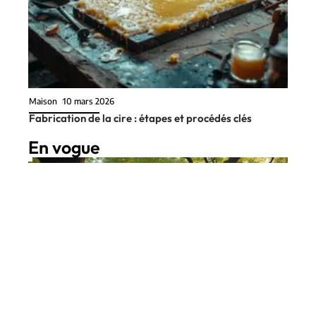
Maison
10 mars 2026
Fabrication de la cire : étapes et procédés clés
En vogue
10 min read
Patrimoine
10 mars 2026
Ce qui rend un logement
Contact
Mentions Légales
Sitemap
atypique unique et inspirant
© 2025 | brevesdecouloir.fr