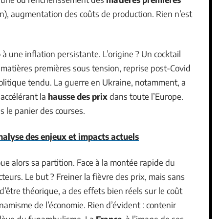
on), augmentation des coûts de production. Rien n’est
o
à une inflation persistante. L’origine ? Un cocktail
, matières premières sous tension, reprise post-Covid
opolitique tendu. La guerre en Ukraine, notamment, a
 accélérant la
hausse des prix
dans toute l’Europe.
s le panier des courses.
nalyse des enjeux et impacts actuels
ue alors sa partition. Face à la montée rapide du
ecteurs. Le but ? Freiner la fièvre des prix, mais sans
 d’être théorique, a des effets bien réels sur le coût
namisme de l’économie. Rien d’évident : contenir
 relève du funambulisme. La
France
, à l’image de ses