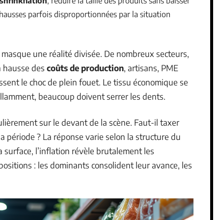
shrinkflation
, réduire la taille des produits sans baisser
s hausses parfois disproportionnées par la situation
 masque une réalité divisée. De nombreux secteurs,
la hausse des
coûts de production
, artisans, PME
issent le choc de plein fouet. Le tissu économique se
illamment, beaucoup doivent serrer les dents.
lièrement sur le devant de la scène. Faut-il taxer
 période ? La réponse varie selon la structure du
 surface, l’inflation révèle brutalement les
 positions : les dominants consolident leur avance, les