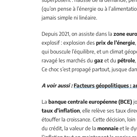
(qu’on pense à l’énergie ou à l’alimentati
jamais simple ni linéaire.
Depuis 2021, on assiste dans la
zone eur
explosif : explosion des
prix de l’énergie
qui bouscule l’équilibre, et un climat gé
ravagé les marchés du
gaz
et du
pétrole
,
Ce choc s’est propagé partout, jusque dan
A voir aussi :
Facteurs géopolitiques : a
La
banque centrale européenne (BCE)
jo
taux d’inflation
, elle relève ses taux dir
étouffer la croissance. Cette décision, loin
du crédit, la valeur de la
monnaie
et le dy
l’inflation tout en maintenant la reprise