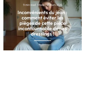
9 min read
Mode
10 mars 2026
Inconvénients du jean :
comment éviter les
pièges de cette pièce
incontournable de nos
dressings !