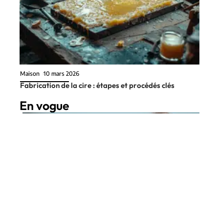
Maison
10 mars 2026
Fabrication de la cire : étapes et procédés clés
En vogue
8 min read
Transport
10 mars 2026
Peter Miles, l’histoire captivante
Contact
Mentions Légales
Sitemap
d’un pilote renommé
© 2025 | brevesdecouloir.fr