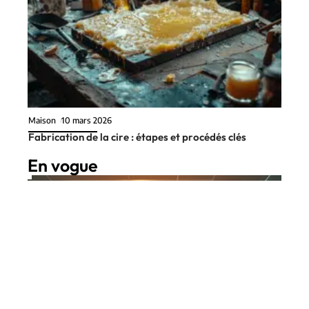
Maison
10 mars 2026
Fabrication de la cire : étapes et procédés clés
En vogue
8 min read
À la une
10 mars 2026
Migration : quelle est la
Contact
Mentions Légales
Sitemap
population qui migre le plus ?