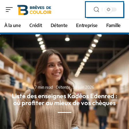
À la une
Crédit
Détente
Entreprise
Famille
7 min read
Détente
30 juin 2026
Liste des enseignes Kadéos Edenred :
où profiter au mieux de vos chèques