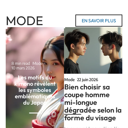
MODE
EN SAVOIR PLUS
8 min read
Mode
10 mars 2026
Les motifs du
Mode
22 juin 2026
kimono révèlent
Bien choisir sa
les symboles
coupe homme
emblématiques
mi-longue
du Japon
dégradée selon la
forme du visage