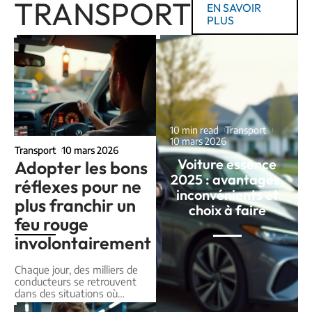
TRANSPORT
EN SAVOIR
PLUS
10 min read
Transport
10 mars 2026
Transport
10 mars 2026
Voiture essence
Adopter les bons
2025 : avantages,
réflexes pour ne
inconvénients et
plus franchir un
choix à faire
feu rouge
involontairement
Chaque jour, des milliers de
conducteurs se retrouvent
dans des situations où
…