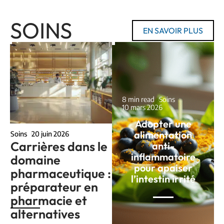
SOINS
EN SAVOIR PLUS
8 min read
Soins
10 mars 2026
Adopter une
alimentation
Soins
20 juin 2026
Carrières dans le
anti-
inflammatoire
domaine
pour apaiser
pharmaceutique :
l’intestin irrité
préparateur en
pharmacie et
alternatives