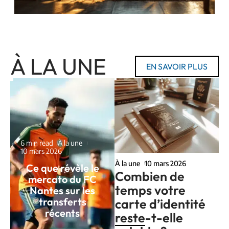
À LA UNE
EN SAVOIR PLUS
6 min read
À la une
10 mars 2026
À la une
10 mars 2026
Ce que révèle le
Combien de
mercato du FC
temps votre
Nantes sur les
transferts
carte d’identité
récents
reste-t-elle