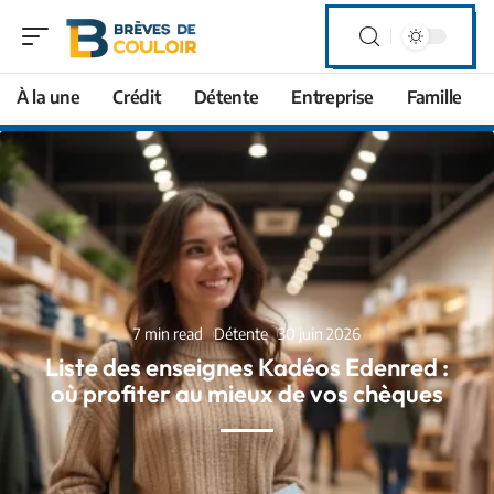
À la une
Crédit
Détente
Entreprise
Famille
7 min read
Détente
30 juin 2026
Liste des enseignes Kadéos Edenred :
où profiter au mieux de vos chèques