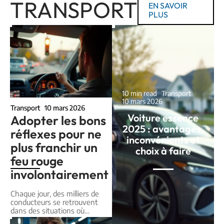
TRANSPORT
EN SAVOIR
PLUS
10 min read
Transport
10 mars 2026
Transport
10 mars 2026
Voiture essence
Adopter les bons
2025 : avantages,
réflexes pour ne
inconvénients et
plus franchir un
choix à faire
feu rouge
involontairement
Chaque jour, des milliers de
conducteurs se retrouvent
dans des situations où
…