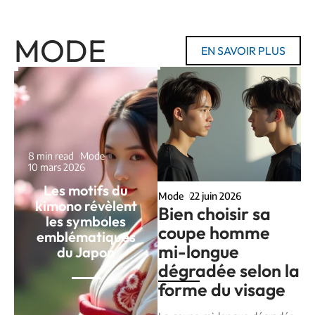
MODE
EN SAVOIR PLUS
8 min read
Mode
10 mars 2026
Les motifs du
Mode
22 juin 2026
kimono révèlent
Bien choisir sa
les symboles
coupe homme
emblématiques
mi-longue
du Japon
dégradée selon la
forme du visage