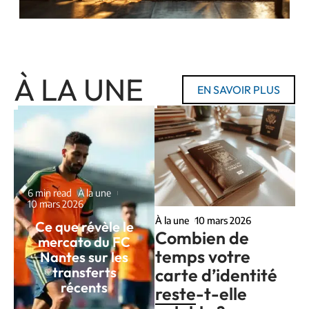
À LA UNE
EN SAVOIR PLUS
6 min read
À la une
10 mars 2026
À la une
10 mars 2026
Ce que révèle le
Combien de
mercato du FC
temps votre
Nantes sur les
transferts
carte d’identité
récents
reste-t-elle