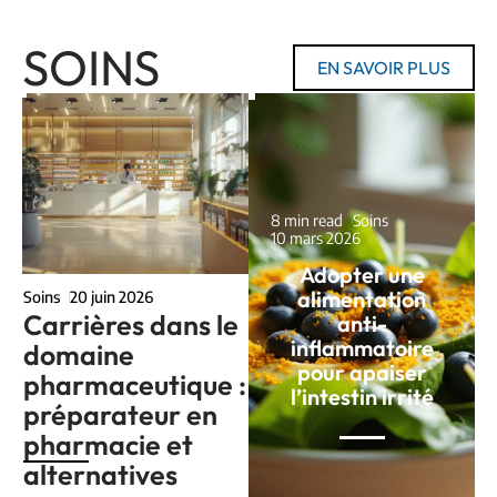
SOINS
EN SAVOIR PLUS
8 min read
Soins
10 mars 2026
Adopter une
alimentation
Soins
20 juin 2026
Carrières dans le
anti-
inflammatoire
domaine
pour apaiser
pharmaceutique :
l’intestin irrité
préparateur en
pharmacie et
alternatives