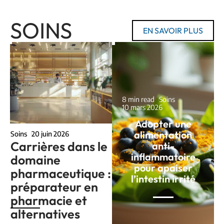
SOINS
EN SAVOIR PLUS
8 min read
Soins
10 mars 2026
Adopter une
alimentation
Soins
20 juin 2026
Carrières dans le
anti-
inflammatoire
domaine
pour apaiser
pharmaceutique :
l’intestin irrité
préparateur en
pharmacie et
alternatives