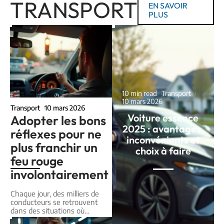
TRANSPORT
EN SAVOIR
PLUS
10 min read
Transport
10 mars 2026
Transport
10 mars 2026
Voiture essence
Adopter les bons
2025 : avantages,
réflexes pour ne
inconvénients et
plus franchir un
choix à faire
feu rouge
involontairement
Chaque jour, des milliers de
conducteurs se retrouvent
dans des situations où
…