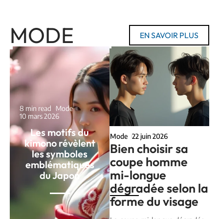
MODE
EN SAVOIR PLUS
8 min read
Mode
10 mars 2026
Les motifs du
Mode
22 juin 2026
kimono révèlent
Bien choisir sa
les symboles
coupe homme
emblématiques
mi-longue
du Japon
dégradée selon la
forme du visage