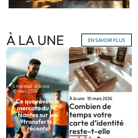
À LA UNE
EN SAVOIR PLUS
6 min read
À la une
10 mars 2026
À la une
10 mars 2026
Ce que révèle le
Combien de
mercato du FC
temps votre
Nantes sur les
transferts
carte d’identité
récents
reste-t-elle