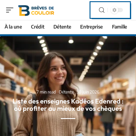
À la une
Crédit
Détente
Entreprise
Famille
7 min read
Détente
30 juin 2026
Liste des enseignes Kadéos Edenred :
où profiter au mieux de vos chèques