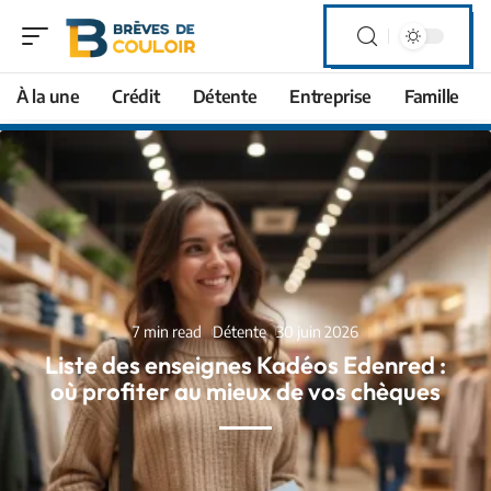
À la une
Crédit
Détente
Entreprise
Famille
7 min read
Détente
30 juin 2026
Liste des enseignes Kadéos Edenred :
où profiter au mieux de vos chèques