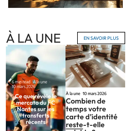
À LA UNE
EN SAVOIR PLUS
6 min read
À la une
10 mars 2026
À la une
10 mars 2026
Ce que révèle le
Combien de
mercato du FC
temps votre
Nantes sur les
transferts
carte d’identité
récents
reste-t-elle