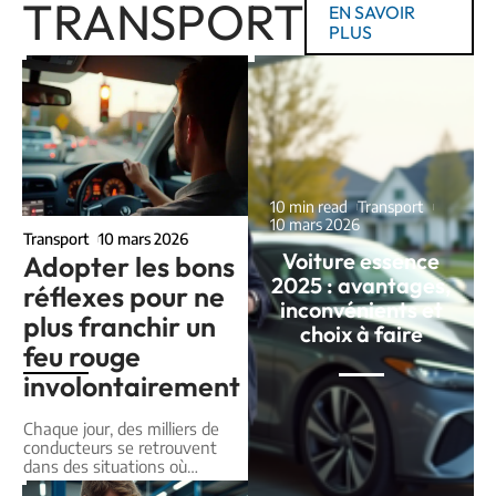
TRANSPORT
EN SAVOIR
PLUS
10 min read
Transport
10 mars 2026
Transport
10 mars 2026
Voiture essence
Adopter les bons
2025 : avantages,
réflexes pour ne
inconvénients et
plus franchir un
choix à faire
feu rouge
involontairement
Chaque jour, des milliers de
conducteurs se retrouvent
dans des situations où
…