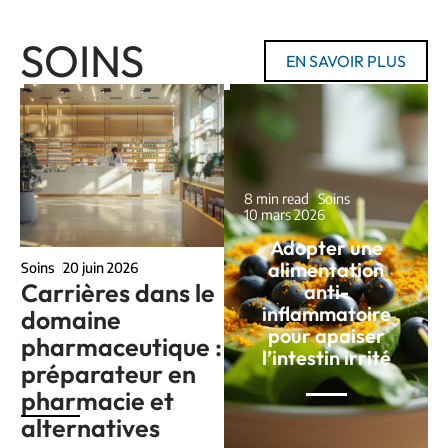
SOINS
EN SAVOIR PLUS
8 min read
Soins
10 mars 2026
Adopter une
alimentation
Soins
20 juin 2026
Carrières dans le
anti-
inflammatoire
domaine
pour apaiser
pharmaceutique :
l’intestin irrité
préparateur en
pharmacie et
alternatives