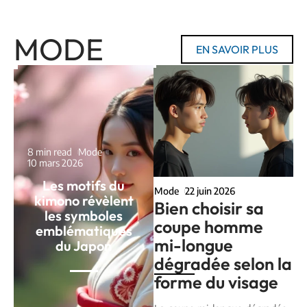
MODE
EN SAVOIR PLUS
8 min read
Mode
10 mars 2026
Les motifs du
Mode
22 juin 2026
kimono révèlent
Bien choisir sa
les symboles
coupe homme
emblématiques
mi-longue
du Japon
dégradée selon la
forme du visage