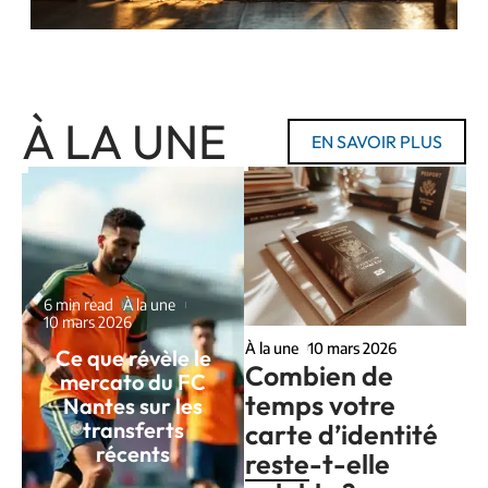
À LA UNE
EN SAVOIR PLUS
6 min read
À la une
10 mars 2026
À la une
10 mars 2026
Ce que révèle le
Combien de
mercato du FC
temps votre
Nantes sur les
transferts
carte d’identité
récents
reste-t-elle