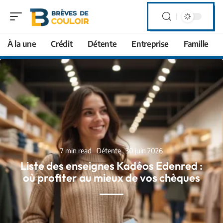
À la une
Crédit
Détente
Entreprise
Famille
7 min read
Détente
30 juin 2026
Liste des enseignes Kadéos Edenred :
où profiter au mieux de vos chèques