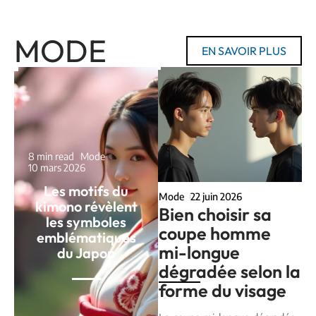
MODE
EN SAVOIR PLUS
8 min read
Mode
10 mars 2026
Les motifs du
Mode
22 juin 2026
kimono révèlent
Bien choisir sa
les symboles
coupe homme
emblématiques
mi-longue
du Japon
dégradée selon la
forme du visage