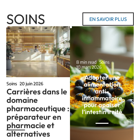
SOINS
EN SAVOIR PLUS
8 min read
Soins
10 mars 2026
Adopter une
alimentation
Soins
20 juin 2026
Carrières dans le
anti-
inflammatoire
domaine
pour apaiser
pharmaceutique :
l’intestin irrité
préparateur en
pharmacie et
alternatives