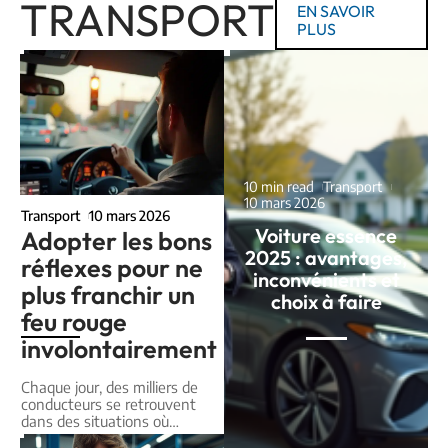
TRANSPORT
EN SAVOIR
PLUS
10 min read
Transport
10 mars 2026
Transport
10 mars 2026
Voiture essence
Adopter les bons
2025 : avantages,
réflexes pour ne
inconvénients et
plus franchir un
choix à faire
feu rouge
involontairement
Chaque jour, des milliers de
conducteurs se retrouvent
dans des situations où
…