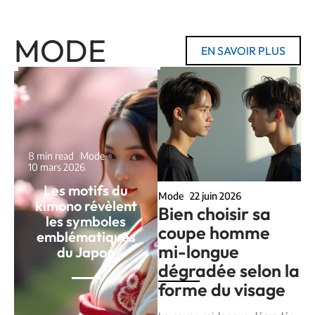
MODE
EN SAVOIR PLUS
8 min read
Mode
10 mars 2026
Les motifs du
Mode
22 juin 2026
kimono révèlent
Bien choisir sa
les symboles
coupe homme
emblématiques
mi-longue
du Japon
dégradée selon la
forme du visage