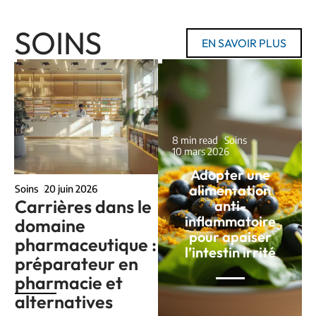
SOINS
EN SAVOIR PLUS
8 min read
Soins
10 mars 2026
Adopter une
alimentation
Soins
20 juin 2026
Carrières dans le
anti-
inflammatoire
domaine
pour apaiser
pharmaceutique :
l’intestin irrité
préparateur en
pharmacie et
alternatives