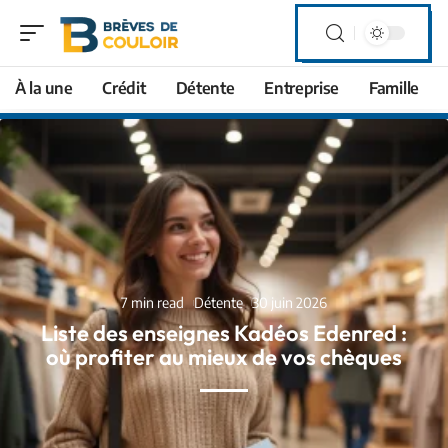
À la une
Crédit
Détente
Entreprise
Famille
7 min read
Détente
30 juin 2026
Liste des enseignes Kadéos Edenred :
où profiter au mieux de vos chèques