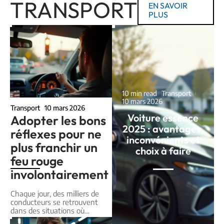
TRANSPORT
EN SAVOIR
PLUS
10 min read
Transport
10 mars 2026
Transport
10 mars 2026
Voiture essence
Adopter les bons
2025 : avantages,
réflexes pour ne
inconvénients et
plus franchir un
choix à faire
feu rouge
involontairement
Chaque jour, des milliers de
conducteurs se retrouvent
dans des situations où
…