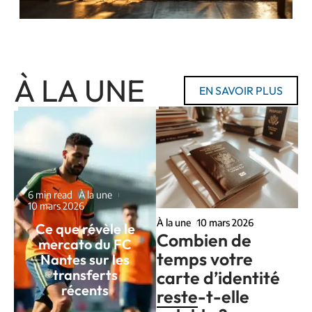
À LA UNE
EN SAVOIR PLUS
6 min read
À la une
10 mars 2026
À la une
10 mars 2026
Ce que révèle le
Combien de
mercato du FC
temps votre
Nantes sur les
transferts
carte d’identité
récents
reste-t-elle