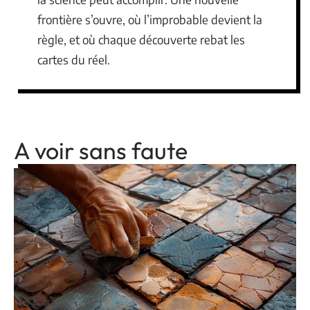
Réseaux de capteurs avancés
: exploiter la
cohérence quantique pour mesurer le temps,
l’espace ou les champs magnétiques avec une
précision inégalée.
La
technologie quantique
esquisse donc un
futur où sécurité, puissance de calcul et
instruments de mesure redéfinissent ce que
la science peut accomplir. Une nouvelle
frontière s’ouvre, où l’improbable devient la
règle, et où chaque découverte rebat les
cartes du réel.
A voir sans faute