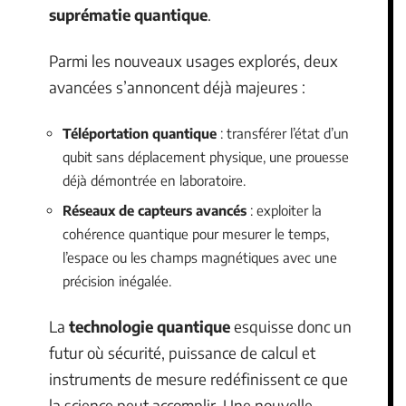
quantique permet d’envisager des calculs en
parallèle, accélérant la résolution de
problèmes complexes, comme la factorisation
de grands nombres, pilier de la cryptographie
moderne. D’un bout à l’autre de la planète,
des laboratoires publics et privés, de la
Silicon Valley à la France, se livrent une
bataille acharnée pour atteindre la fameuse
suprématie quantique
.
Parmi les nouveaux usages explorés, deux
avancées s’annoncent déjà majeures :
Téléportation quantique
: transférer l’état d’un
qubit sans déplacement physique, une prouesse
déjà démontrée en laboratoire.