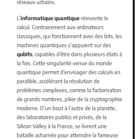
les échanges de données avec une efficacité
inédite : toute tentative d’espionnage altère
l’état des particules intriquées, rendant la
moindre interception immédiatement
repérable. Plusieurs banques et institutions
françaises, à Paris notamment,
expérimentent déjà la
distribution
quantique de clés
(QKD) sur leurs propres
réseaux urbains.
L’
informatique quantique
réinvente le
calcul. Contrairement aux ordinateurs
classiques, qui fonctionnent avec des bits, les
machines quantiques s’appuient sur des
qubits
, capables d’être dans plusieurs états à
la fois. Cette singularité venue du monde