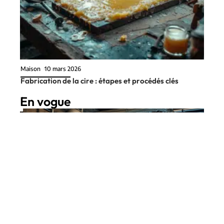
Maison
10 mars 2026
Fabrication de la cire : étapes et procédés clés
En vogue
6 min read
Maison
10 mars 2026
Chaudière à granulés : entretien
Contact
Mentions Légales
Sitemap
et bons réflexes à adopter
© 2025 | brevesdecouloir.fr