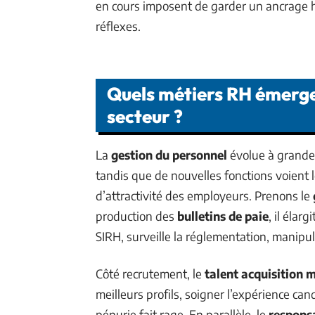
en cours imposent de garder un ancrage h
réflexes.
Quels métiers RH émerge
secteur ?
La
gestion du personnel
évolue à grande 
tandis que de nouvelles fonctions voient le
d’attractivité des employeurs. Prenons le
production des
bulletins de paie
, il élar
SIRH, surveille la réglementation, manipule
Côté recrutement, le
talent acquisition
meilleurs profils, soigner l’expérience can
pénurie fait rage. En parallèle, le
respons