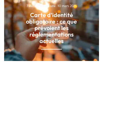
7 min read
À la une
10 mars 2026
Carte d’identité
obligatoire : ce que
prévoient les
réglementations
actuelles