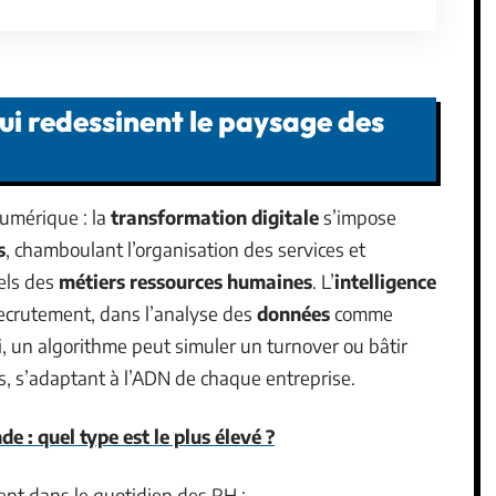
ui redessinent le paysage des
umérique : la
transformation digitale
s’impose
s
, chamboulant l’organisation des services et
els des
métiers ressources humaines
. L’
intelligence
recrutement, dans l’analyse des
données
comme
i, un algorithme peut simuler un turnover ou bâtir
cs, s’adaptant à l’ADN de chaque entreprise.
de : quel type est le plus élevé ?
ent dans le quotidien des RH :