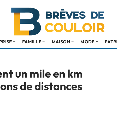
PRISE
FAMILLE
MAISON
MODE
PATR
t un mile en km
sions de distances